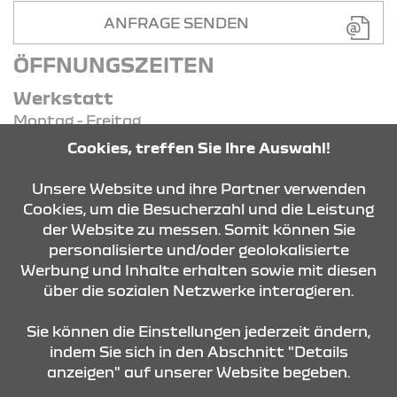
ANFRAGE SENDEN
ÖFFNUNGSZEITEN
Werkstatt
Montag - Freitag
07:00 Uhr - 18:00 Uhr
Cookies, treffen Sie Ihre Auswahl!
Verkauf
Unsere Website und ihre Partner verwenden
Montag - Freitag
Cookies, um die Besucherzahl und die Leistung
09:00 Uhr - 18:00 Uhr
der Website zu messen. Somit können Sie
personalisierte und/oder geolokalisierte
Werbung und Inhalte erhalten sowie mit diesen
KONTAKT & ANFAHRT
über die sozialen Netzwerke interagieren.
Sie können die Einstellungen jederzeit ändern,
indem Sie sich in den Abschnitt "Details
ÖFFNUNGSZEITEN
anzeigen" auf unserer Website begeben.