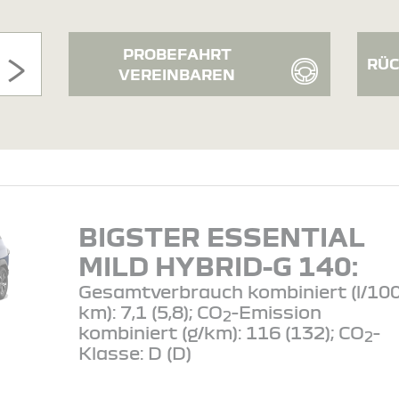
PROBEFAHRT
RÜC
VEREINBAREN
BIGSTER ESSENTIAL
MILD HYBRID-G 140:
Gesamtverbrauch kombiniert (l/10
km): 7,1 (5,8); CO
-Emission
2
kombiniert (g/km): 116 (132); CO
-
2
Klasse: D (D)