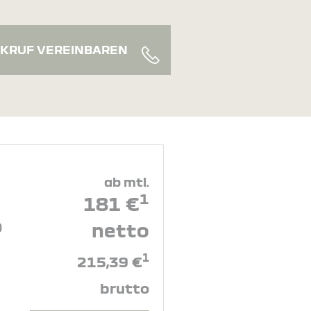
KRUF VEREINBAREN
ab mtl.
1
181 €
0
netto
1
215,39 €
brutto