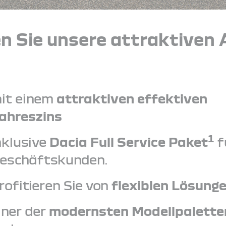
n Sie unsere attraktiven 
it einem
attraktiven effektiven
ahreszins
1
nklusive
Dacia Full Service Paket
f
eschäftskunden.
rofitieren Sie von
flexiblen Lösung
iner der
modernsten Modellpalette