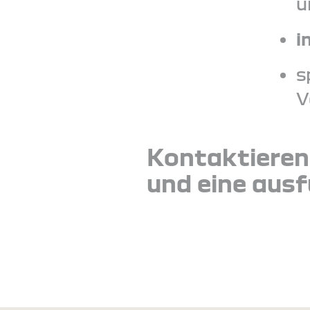
u
i
s
V
Kontaktieren
und eine ausf