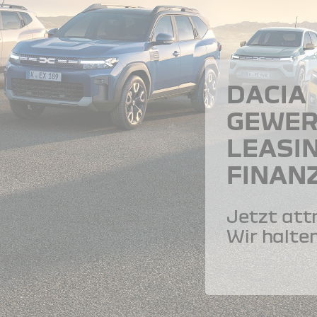
DACIA
GEWER
LEASI
FINAN
Jetzt att
Wir halten