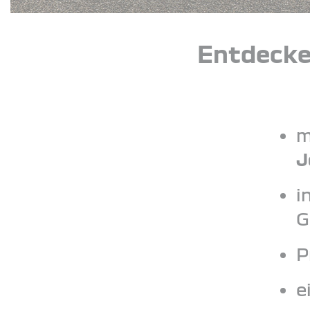
Entdecke
m
J
i
G
P
e