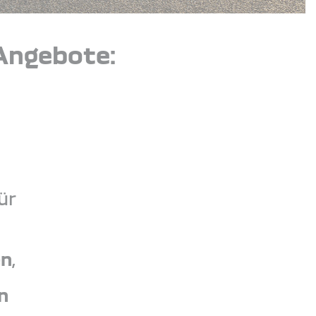
Angebote:
ür
en
,
n